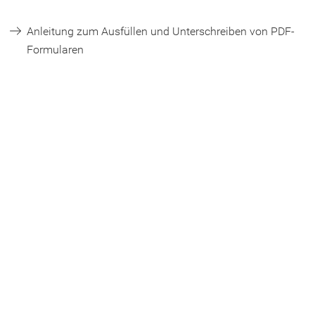
Anleitung zum Ausfüllen und Unterschreiben von PDF-
(
Formularen
Ö
f
f
n
e
t
i
n
e
i
n
e
m
n