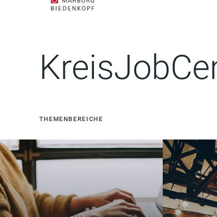
KreisJobCe
THEMENBEREICHE