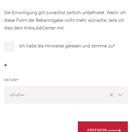
Die Einwilligung gilt zunächst zeitlich unbefristet. Wenn ich
diese Form der Bekanntgabe nicht mehr wünsche, teile ich
dies dem KreisJobCenter mit.
Hinweise
Ich habe die Hinweise gelesen und stimme zu
*
&
Erläuterungen
Datum
*
der
DATUM
*
Antragsstellung
Bitte
ABSENDEN