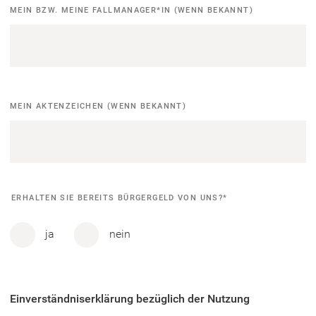
Fallmanager*in
MEIN BZW. MEINE FALLMANAGER*IN (WENN BEKANNT)
Aktenzeichen
MEIN AKTENZEICHEN (WENN BEKANNT)
Befindet
ERHALTEN SIE BEREITS BÜRGERGELD VON UNS?
*
sich
ja
nein
Person
im
laufenden
Einverständniserklärung bezüglich der Nutzung
Leistungsbezug?