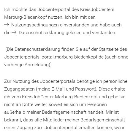
Ich möchte das Jobcenterportal des KreisJobCenters
Marburg-Biedenkopf nutzen. Ich bin mit den
(
Nutzungsbedingungen
einverstanden und habe auch
Ö
die
(
Datenschutzerklärung
gelesen und verstanden.
f
Ö
f
f
(Die Datenschutzerklärung finden Sie auf der Startseite des
n
f
Jobcenterportals: portal.marburg-biedenkopf.de (auch ohne
e
n
vorherige Anmeldung))
t
e
i
t
Zur Nutzung des Jobcenterportals benötige ich persönliche
n
i
Zugangsdaten (meine E-Mail und Passwort). Diese erhalte
e
n
ich vom KreisJobCenter Marburg-Biedenkopf und gebe sie
i
e
nicht an Dritte weiter, soweit es sich um Personen
n
i
außerhalb meiner Bedarfsgemeinschaft handelt. Mir ist
e
n
bekannt, dass alle Mitglieder meiner Bedarfsgemeinschaft
m
e
einen Zugang zum Jobcenterportal erhalten können, wenn
n
m