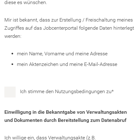
diese es wünschen.
e
n
u
e
Mir ist bekannt, dass zur Erstellung / Freischaltung meines
e
u
Zugriffes auf das Jobcenterportal folgende Daten hinterlegt
n
e
werden:
T
n
a
T
mein Name, Vorname und meine Adresse
b
a
mein Aktenzeichen und meine E-Mail-Adresse
)
b
)
Einverständniserklärung
Ich stimme den Nutzungsbedingungen zu
*
bezüglich
der
Einwilligung
Einwilligung in die Bekanntgabe von Verwaltungsakten
Nutzung
und Dokumenten durch Bereitstellung zum Datenabruf
in
die
Ich willige ein, dass Verwaltungsakte (z.B.