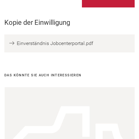
lassen
Sie
dieses
Kopie der Einwilligung
Feld
leer.
(
Einverständnis Jobcenterportal.pdf
Ö
f
f
n
DAS KÖNNTE SIE AUCH INTERESSIEREN
e
t
i
n
e
i
n