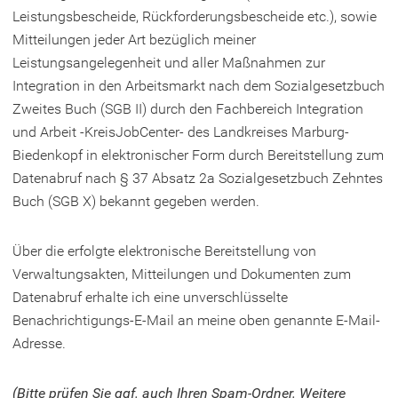
Bekanntgabe
Leistungsbescheide, Rückforderungsbescheide etc.), sowie
von
Mitteilungen jeder Art bezüglich meiner
Verwaltungsakten
Leistungsangelegenheit und aller Maßnahmen zur
und
Integration in den Arbeitsmarkt nach dem Sozialgesetzbuch
Zweites Buch (SGB II) durch den Fachbereich Integration
Dokumenten
und Arbeit -KreisJobCenter- des Landkreises Marburg-
durch
Biedenkopf in elektronischer Form durch Bereitstellung zum
Bereitstellung
Datenabruf nach § 37 Absatz 2a Sozialgesetzbuch Zehntes
zum
Buch (SGB X) bekannt gegeben werden.
Datenabruf
Über die erfolgte elektronische Bereitstellung von
Verwaltungsakten, Mitteilungen und Dokumenten zum
Datenabruf erhalte ich eine unverschlüsselte
Benachrichtigungs-E-Mail an meine oben genannte E-Mail-
Adresse.
(Bitte prüfen Sie ggf. auch Ihren Spam-Ordner. Weitere