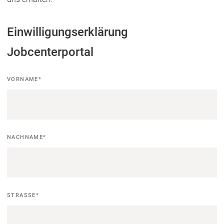
Einwilligungserklärung
Jobcenterportal
Kontaktdaten
VORNAME
*
Antragsteller*in
NACHNAME
*
STRASSE
*